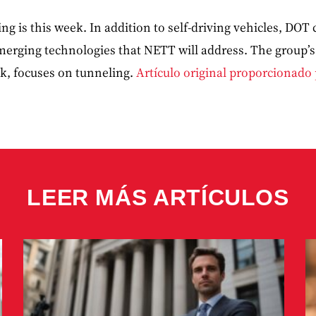
ng is this week. In addition to self-driving vehicles, DOT
erging technologies that NETT will address. The group’s 
ek, focuses on tunneling.
Artículo original proporcionad
LEER MÁS ARTÍCULOS