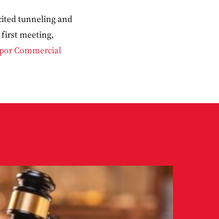
 cited tunneling and
first meeting,
o por Commercial