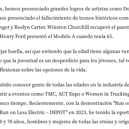
s, hemos presenciado grandes logros de artistas como Dol
 presenciado el fallecimiento de iconos históricos co
nger y Roslyn Carter. Winston Churchill recuperó el pues
 Henry Ford presentó el Modelo A cuando tenía 65.
jar huella, así que entiendo que la edad tiene algunas ven
que la juventud es un desperdicio para los jóvenes, tal v
flexionar sobre las opciones de la vida.
tido conocer gente de todas las edades en la industria de
sistir a eventos como TMC, ACT Expo o Women in Trucking
poco tiempo. Recientemente, con la demostración "Run on
Run on Less Electric – DEPOT" en 2023, he tenido la opor
 y 70 años, hombres y mujeres de todas las etnias y oríg