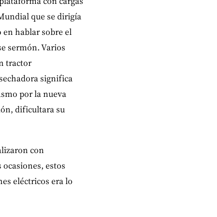
plataforma con cargas
undial que se dirigía
 en hablar sobre el
se sermón. Varios
n tractor
sechadora significa
asmo por la nueva
n, dificultara su
alizaron con
s ocasiones, estos
s eléctricos era lo