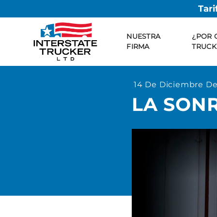
Tari
NUESTRA
¿POR 
FIRMA
TRUCK
14 De Diciembre De
LA SON