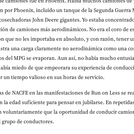
de camiones fue en Phoenix. Había muchos camiones de 
n por Phoenix, incluido un tanque de la Segunda Guerra M
cosechadoras John Deere gigantes. Yo estaba concentrado
ación de camiones más aerodinámicos. No era el coro de e
n que no les importaba en absoluto, y con razón, tener u
stra una carga claramente no aerodinámica como una co
ios del MPG se evaporan. Aun así, no había mucho entusi
había miedo de que empeorara su experiencia de conducció
er un tiempo valioso en sus horas de servicio.
tas de NACFE en las manifestaciones de Run on Less se re
 la edad suficiente para pensar en jubilarse. En repetida
 voluntariamente que la oportunidad de conducir camione
l grupo de conductores.